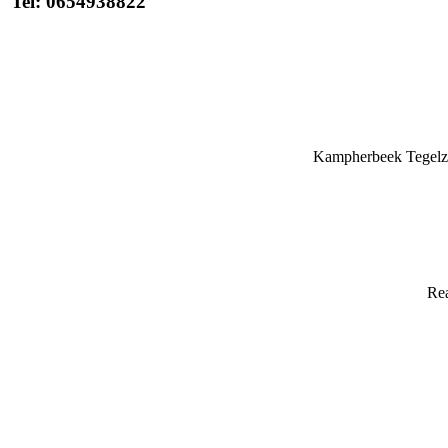
Tel: 0654938822
Kampherbeek Tegelze
Rea